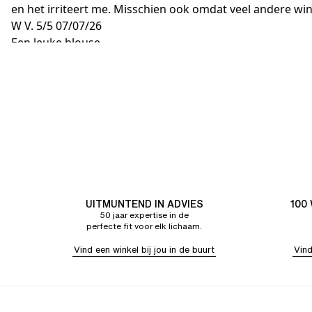
en het irriteert me. Misschien ook omdat veel andere win
W V.
5/5
07/07/26
Een leuke blouse
UITMUNTEND IN ADVIES
100
50 jaar expertise in de
perfecte fit voor elk lichaam.
Vind een winkel bij jou in de buurt
Vind