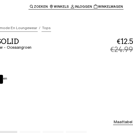
ZOEKEN
WINKELS
INLOGGEN
WINKELWAGEN
e keren naar de hoofdnavigatie.
mode En Loungewear
Tops
 SOLID
€12.5
uw - Oceaangroen
€24.99
roen
Maattabel