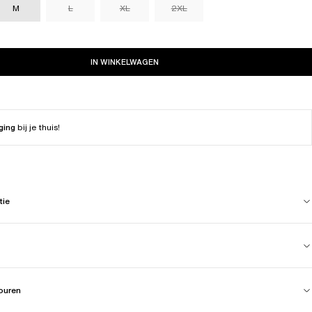
M
L
XL
2XL
IN WINKELWAGEN
ging
bij je thuis!
tie
touren