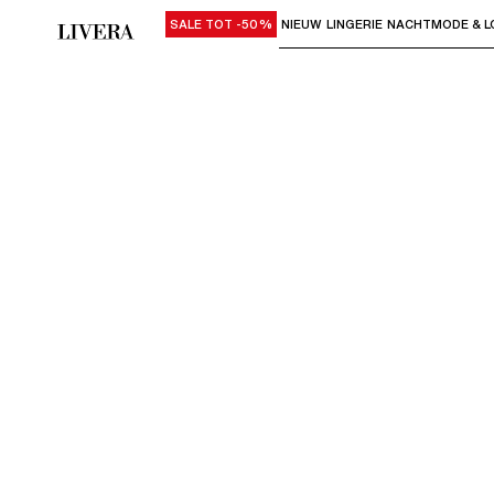
SALE TOT -50%
NIEUW
LINGERIE
NACHTMODE & L
Gebruik "Pijl omlaag" of "Enter" om su