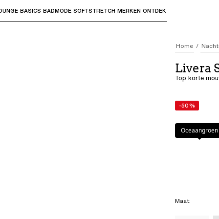
OUNGE
BASICS
BADMODE
SOFTSTRETCH
MERKEN
ONTDEK
bmenu's te openen en "Pijl omhoog" of "Escape" om terug t
Home
Nacht
Livera
Top korte mo
-50%
Kleur
:
Oceaang
Oceaangroen
Maat
: