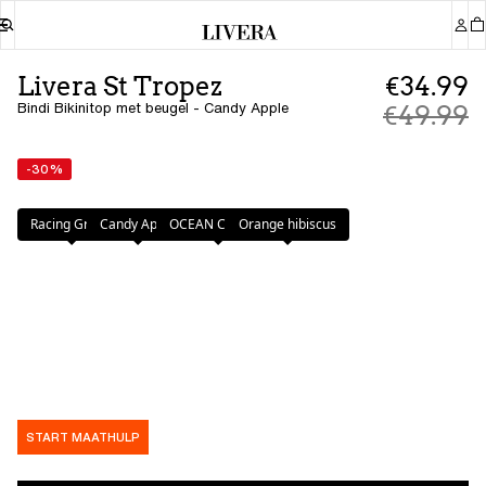
Livera St Tropez
€34.99
Bindi Bikinitop met beugel - Candy Apple
€49.99
-30%
Kleur
:
Candy Apple
Racing Green
Candy Apple
OCEAN CAVERN
Orange hibiscus
START MAATHULP