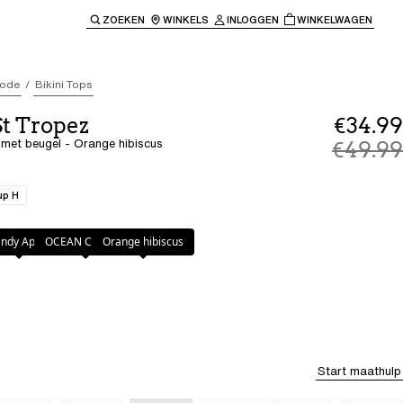
ZOEKEN
WINKELS
INLOGGEN
WINKELWAGEN
e keren naar de hoofdnavigatie.
ode
Bikini Tops
St Tropez
€34.99
p met beugel - Orange hibiscus
€49.99
up H
ibiscus
ndy Apple
OCEAN CAVERN
Orange hibiscus
Start maathulp