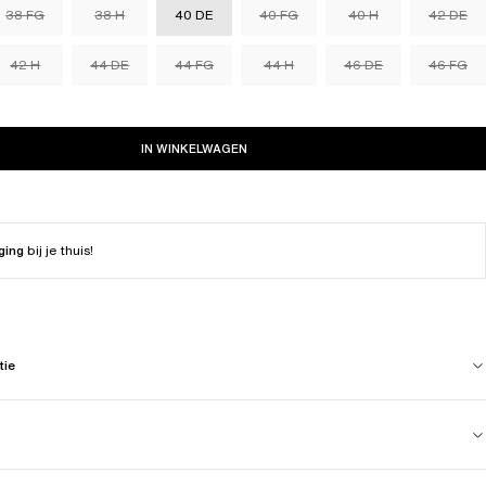
38 FG
38 H
40 DE
40 FG
40 H
42 DE
42 H
44 DE
44 FG
44 H
46 DE
46 FG
IN WINKELWAGEN
ging
bij je thuis!
tie