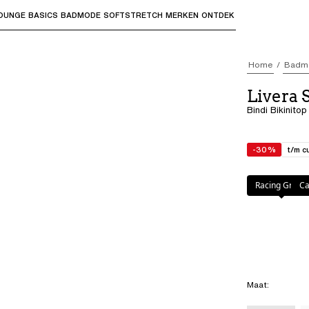
OUNGE
BASICS
BADMODE
SOFTSTRETCH
MERKEN
ONTDEK
bmenu's te openen en "Pijl omhoog" of "Escape" om terug t
Home
Badm
Livera 
Bindi Bikinito
-30%
t/m c
Kleur
:
Orange h
Racing Green
Ca
Maat
: