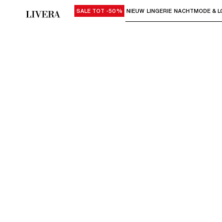
SALE TOT -50%
NIEUW
LINGERIE
NACHTMODE & L
Gebruik "Pijl omlaag" of "Enter" om su