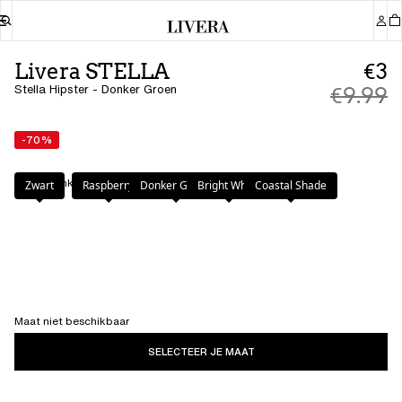
Livera STELLA
€3
Stella Hipster - Donker Groen
€9.99
-70%
Kleur
:
Donker Groen
Zwart
Raspberry
Donker Groen
Bright White
Coastal Shade
Maat niet beschikbaar
SELECTEER JE MAAT