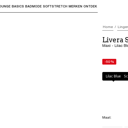
OUNGE
BASICS
BADMODE
SOFTSTRETCH
MERKEN
ONTDEK
bmenu's te openen en "Pijl omhoog" of "Escape" om terug t
Home
Linger
Livera 
Maxi - Lilac Bl
-50%
Kleur
:
Lilac Blu
Lilac Blue
Sc
Maat
: