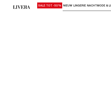
SALE TOT -50%
NIEUW
LINGERIE
NACHTMODE & L
Gebruik "Pijl omlaag" of "Enter" om su