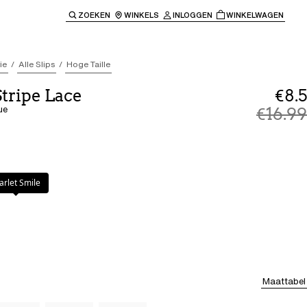
ZOEKEN
WINKELS
INLOGGEN
WINKELWAGEN
e keren naar de hoofdnavigatie.
ie
Alle Slips
Hoge Taille
Stripe Lace
€8.5
ue
€16.99
e
arlet Smile
Maattabel