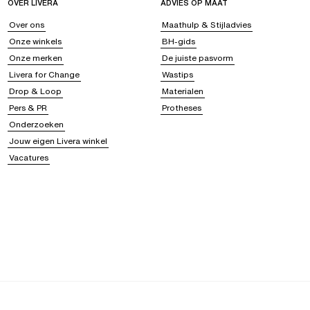
OVER LIVERA
ADVIES OP MAAT
Over ons
Maathulp & Stijladvies
Onze winkels
BH-gids
Onze merken
De juiste pasvorm
Livera for Change
Wastips
Drop & Loop
Materialen
Pers & PR
Protheses
Onderzoeken
Jouw eigen Livera winkel
Vacatures