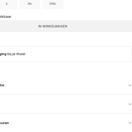
L
XL
2XL
hikbaar
IN WINKELWAGEN
ging
bij je thuis!
tie
touren