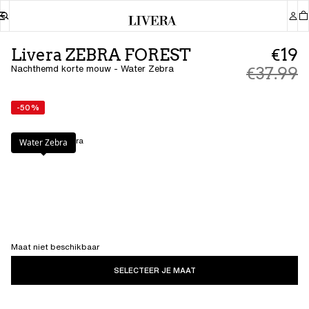
Livera ZEBRA FOREST
€19
Nachthemd korte mouw - Water Zebra
€37.99
-50%
Kleur
:
Water Zebra
Water Zebra
Maat niet beschikbaar
SELECTEER JE MAAT