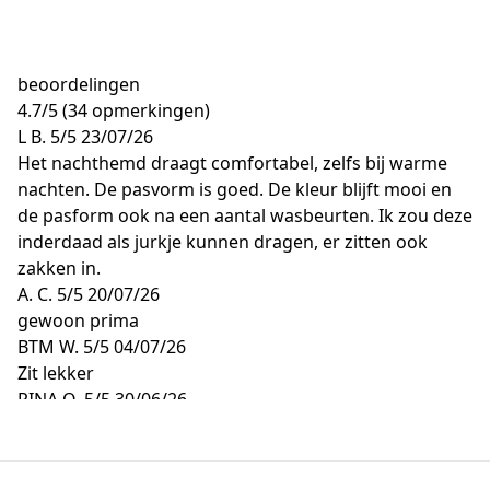
beoordelingen
4.7
/
5
(34 opmerkingen)
L B.
5/5
23/07/26
Het nachthemd draagt comfortabel, zelfs bij warme
nachten. De pasvorm is goed. De kleur blijft mooi en
de pasform ook na een aantal wasbeurten. Ik zou deze
inderdaad als jurkje kunnen dragen, er zitten ook
zakken in.
A. C.
5/5
20/07/26
gewoon prima
BTM W.
5/5
04/07/26
Zit lekker
RINA O.
5/5
30/06/26
De maat viel groter dan ik normaal heb . Maar dat vind
ik voor de nacht wel fijn.
Britta A.
5/5
26/06/26