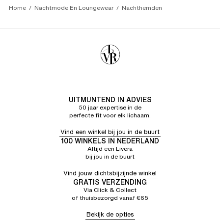
hij is zo comfortabel om te dragen, krullen niet mooi
Home
Nachtmode En Loungewear
Nachthemden
na het wassen
UITMUNTEND IN ADVIES
50 jaar expertise in de
perfecte fit voor elk lichaam.
Vind een winkel bij jou in de buurt
100 WINKELS IN NEDERLAND
Altijd een Livera
bij jou in de buurt
Vind jouw dichtsbijzijnde winkel
GRATIS VERZENDING
Via Click & Collect
of thuisbezorgd vanaf €65
Bekijk de opties