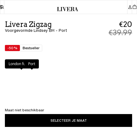
Livera Zigzag
€20
Voorgevormde Lindsey BH - Port
€39.99
-50%
Bestseller
Kleur
:
Port
London fuchsia
Port
Maat niet beschikbaar
SELECTEER JE MAAT