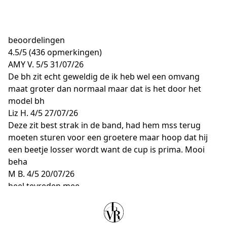
beoordelingen
4.5
/
5
(436 opmerkingen)
AMY V.
5/5
31/07/26
De bh zit echt geweldig de ik heb wel een omvang
maat groter dan normaal maar dat is het door het
model bh
Liz H.
4/5
27/07/26
Deze zit best strak in de band, had hem mss terug
moeten sturen voor een groetere maar hoop dat hij
een beetje losser wordt want de cup is prima. Mooi
beha
M B.
4/5
20/07/26
heel tevreden mee
G K.
4/5
16/06/26
mooie BH
M M.
5/5
14/06/26