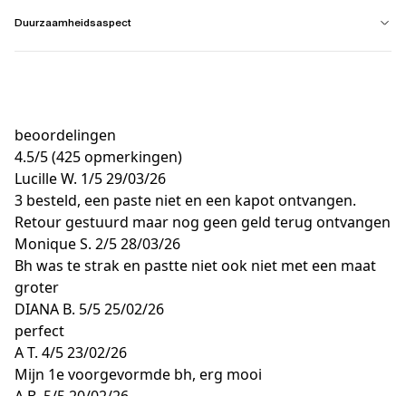
Duurzaamheidsaspect
beoordelingen
4.5
/
5
(425 opmerkingen)
Lucille W.
1/5
29/03/26
3 besteld, een paste niet en een kapot ontvangen.
Retour gestuurd maar nog geen geld terug ontvangen
Monique S.
2/5
28/03/26
Bh was te strak en pastte niet ook niet met een maat
groter
DIANA B.
5/5
25/02/26
perfect
A T.
4/5
23/02/26
Mijn 1e voorgevormde bh, erg mooi
A B.
5/5
20/02/26