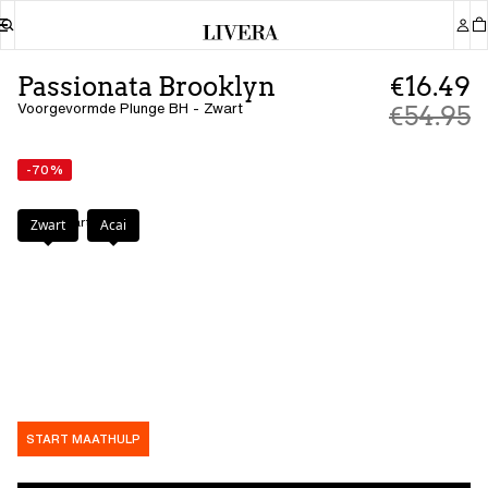
Passionata Brooklyn
€16.49
Voorgevormde Plunge BH - Zwart
€54.95
-70%
Kleur
:
Zwart
Zwart
Acai
START MAATHULP