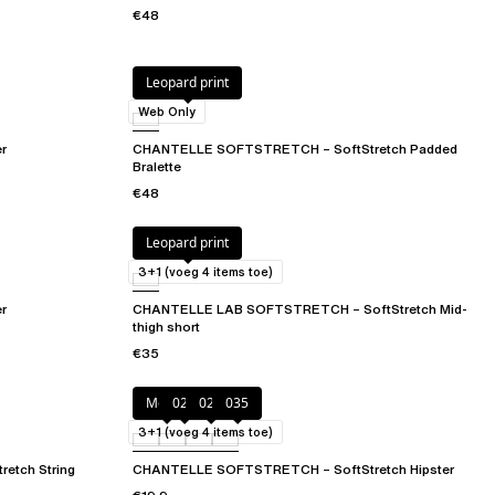
€48
Leopard print
Web Only
r
CHANTELLE SOFTSTRETCH – SoftStretch Padded
Bralette
€48
Leopard print
3+1 (voeg 4 items toe)
r
CHANTELLE LAB SOFTSTRETCH – SoftStretch Mid-
thigh short
€35
Mocca
020
02T
035
3+1 (voeg 4 items toe)
etch String
CHANTELLE SOFTSTRETCH – SoftStretch Hipster