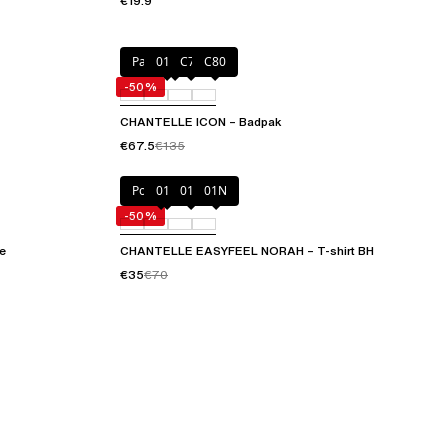
€19.9
Painted flowers
011
C79
C80
-50%
CHANTELLE ICON – Badpak
€67.5
€135
Poppy Red
010
011
01N
-50%
e
CHANTELLE EASYFEEL NORAH – T-shirt BH
€35
€70