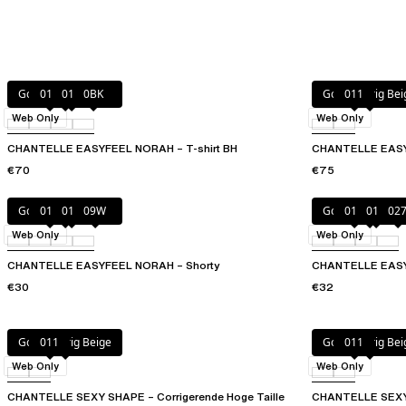
Goudkleurig Beige
010
011
0BK
Goudkleurig Bei
011
Web Only
Web Only
CHANTELLE EASYFEEL NORAH – T-shirt BH
CHANTELLE EASYF
€70
€75
Goudkleurig Beige
010
011
09W
Goudkleurig Bei
010
011
02
Web Only
Web Only
CHANTELLE EASYFEEL NORAH – Shorty
CHANTELLE EASYF
€30
€32
Goudkleurig Beige
011
Goudkleurig Bei
011
Web Only
Web Only
CHANTELLE SEXY SHAPE – Corrigerende Hoge Taille
CHANTELLE SEXY 