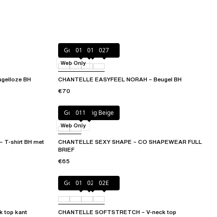
Goudkleurig Beige
010
011
027
Web Only
gelloze BH
CHANTELLE EASYFEEL NORAH – Beugel BH
€70
Goudkleurig Beige
011
Web Only
T-shirt BH met
CHANTELLE SEXY SHAPE – CO SHAPEWEAR FULL
BRIEF
€65
Goudkleurig Beige
011
023
02E
 top kant
CHANTELLE SOFTSTRETCH – V-neck top