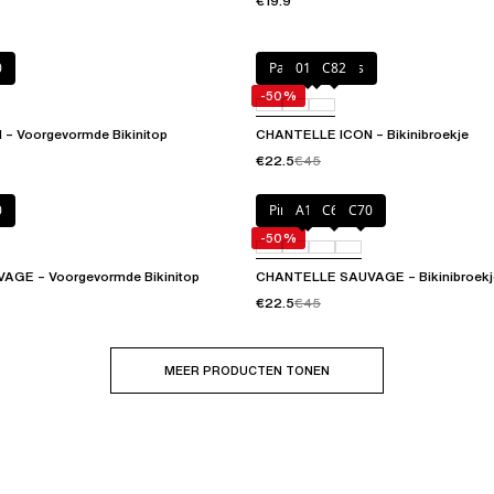
€19.9
0
Painted flowers
011
C82
-50%
– Voorgevormde Bikinitop
CHANTELLE ICON – Bikinibroekje
€22.5
€45
0
Pink Jungle
A12
C69
C70
-50%
GE – Voorgevormde Bikinitop
CHANTELLE SAUVAGE – Bikinibroekj
€22.5
€45
MEER PRODUCTEN TONEN