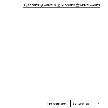
ZOEKEN
WINKELS
INLOGGEN
WINKELWAGEN
e keren naar de hoofdnavigatie.
145 resultaten
Sorteren op