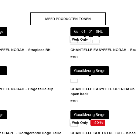
MEER PRODUCTEN TONEN
ge
Goudkleurig Beige
010
011
0NL
Web Only
EEL NORAH – Strapless BH
CHANTELLE EASYFEEL NORAH – Beu
€68
ge
7
Goudkleurig Beige
EEL NORAH – Hoge taille slip
CHANTELLE EASYFEEL OPEN BACK – 
open back
€60
ge
Goudkleurig Beige
Web Only
-50%
SHAPE – Corrigerende Hoge Taille
CHANTELLE SOFTSTRETCH – V-neck