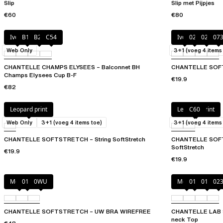
Slip
Slip met Pijpjes
€60
€80
Ivoor
B13
B25
C54
Ivoor
020
023
07
Web Only
3+1 (voeg 4 items
CHANTELLE CHAMPS ELYSEES – Balconnet BH
CHANTELLE SOFTS
Champs Elysees Cup B-F
€19.9
€82
Leopard print
Leopard print
C60
Web Only
3+1 (voeg 4 items toe)
3+1 (voeg 4 items
CHANTELLE SOFTSTRETCH – String SoftStretch
CHANTELLE SOFTS
SoftStretch
€19.9
€19.9
Mocca
011
0WU
Mocca
011
01N
02
CHANTELLE SOFTSTRETCH – UW BRA WIREFREE
CHANTELLE LAB S
neck Top