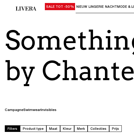
SALE TOT -50%
NIEUW
LINGERIE
NACHTMODE & L
Gebruik "Pijl omlaag" of "Enter" om su
Somethin
by Chante
Pagina 2
Campagne
Swimwear
Invisibles
Filters
Product type
Maat
Kleur
Merk
Collecties
Prijs