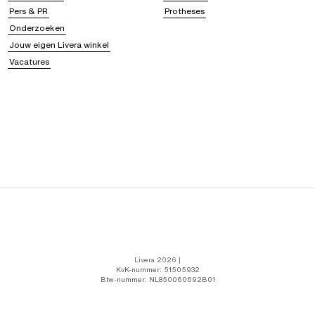
Pers & PR
Protheses
Onderzoeken
Jouw eigen Livera winkel
Vacatures
Livera 2026 |
KvK-nummer: 51505932
Btw-nummer: NL850060692B01