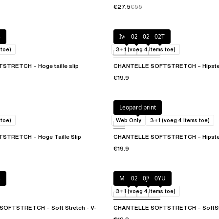
€27.5
€55
3
Ivoor
020
02E
02T
 toe)
3+1 (voeg 4 items toe)
TRETCH – Hoge taille slip
CHANTELLE SOFTSTRETCH – Hipste
€19.9
Leopard print
 toe)
Web Only
3+1 (voeg 4 items toe)
TRETCH – Hoge Taille Slip
CHANTELLE SOFTSTRETCH – Hipste
€19.9
3
Mocca
02T
0JW
0YU
3+1 (voeg 4 items toe)
OFTSTRETCH – Soft Stretch - V-
CHANTELLE SOFTSTRETCH – SoftStr