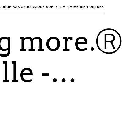
OUNGE
BASICS
BADMODE
SOFTSTRETCH
MERKEN
ONTDEK
bmenu's te openen en "Pijl omhoog" of "Escape" om terug t
g more.Ⓡ
lle
-