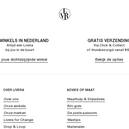
 WINKELS IN NEDERLAND
GRATIS VERZENDIN
Altijd een Livera
Via Click & Collect
bij jou in de buurt
of thuisbezorgd vanaf €
 jouw dichtsbijzijnde winkel
Bekijk de opties
OVER LIVERA
ADVIES OP MAAT
Over ons
Maathulp & Stijladvies
Onze winkels
BH-gids
Onze merken
De juiste pasvorm
Livera for Change
Wastips
Drop & Loop
Materialen