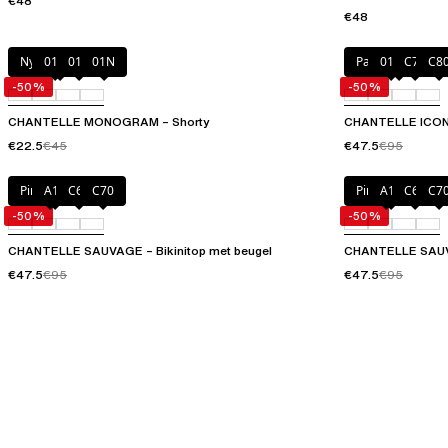
€48
€48
Nymphea pink
010
011
01N
Painted flowers
011
C79
C8
-50%
-50%
CHANTELLE MONOGRAM – Shorty
CHANTELLE ICON 
€22.5
€45
€47.5
€95
Pink Jungle
A12
C69
C70
Pink Jungle
A12
C69
C7
-50%
-50%
CHANTELLE SAUVAGE – Bikinitop met beugel
CHANTELLE SAUVA
€47.5
€95
€47.5
€95