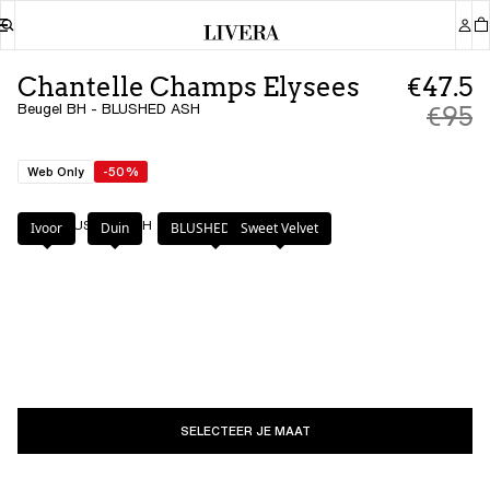
Chantelle Champs Elysees
€47.5
Beugel BH - BLUSHED ASH
€95
Web Only
-50%
Kleur
:
BLUSHED ASH
Ivoor
Duin
BLUSHED ASH
Sweet Velvet
SELECTEER JE MAAT