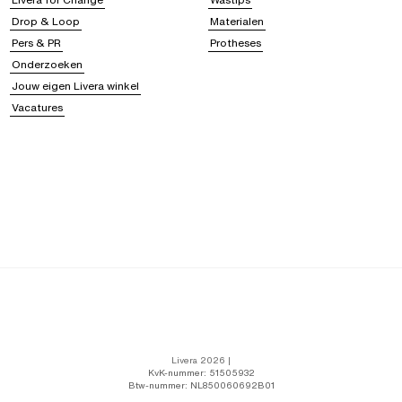
Drop & Loop
Materialen
Pers & PR
Protheses
Onderzoeken
Jouw eigen Livera winkel
Vacatures
Livera 2026 |
KvK-nummer: 51505932
Btw-nummer: NL850060692B01