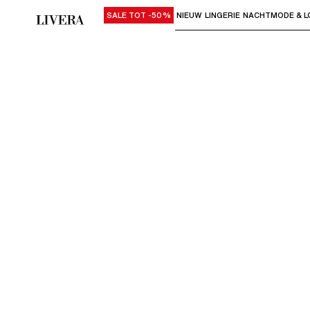
SALE TOT -50%
NIEUW
LINGERIE
NACHTMODE & L
Gebruik "Pijl omlaag" of "Enter" om su