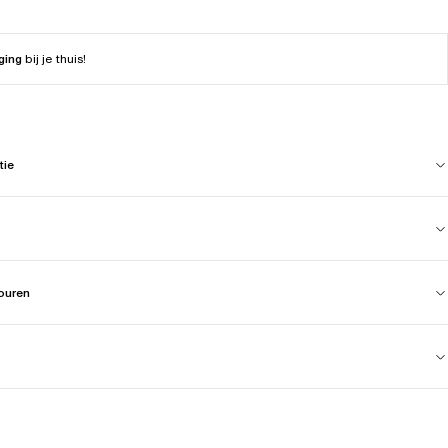
ging
bij je thuis!
tie
touren