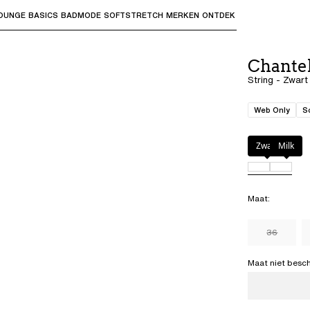
OUNGE
BASICS
BADMODE
SOFTSTRETCH
MERKEN
ONTDEK
bmenu's te openen en "Pijl omhoog" of "Escape" om terug t
Chantel
String - Zwart
Web Only
S
Kleur
:
Zwart
Zwart
Milk
Maat
:
36
Maat niet besc