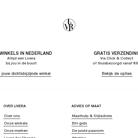
 WINKELS IN NEDERLAND
GRATIS VERZENDIN
Altijd een Livera
Via Click & Collect
bij jou in de buurt
of thuisbezorgd vanaf €
 jouw dichtsbijzijnde winkel
Bekijk de opties
OVER LIVERA
ADVIES OP MAAT
Over ons
Maathulp & Stijladvies
Onze winkels
BH-gids
Onze merken
De juiste pasvorm
Livera for Change
Wastips