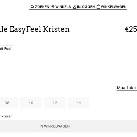
ZOEKEN
WINKELS
INLOGGEN
WINKELWAGEN
e keren naar de hoofdnavigatie.
le EasyFeel Kristen
€25
oft Feel
Maattabel
38
40
42
44
hikbaar
IN WINKELWAGEN