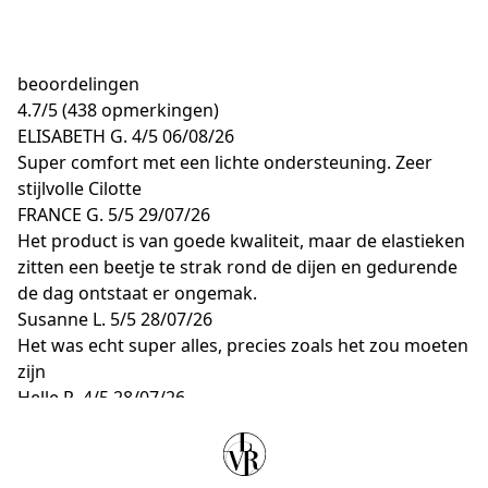
beoordelingen
4.7
/
5
(438 opmerkingen)
ELISABETH G.
4/5
06/08/26
Super comfort met een lichte ondersteuning. Zeer
stijlvolle Cilotte
FRANCE G.
5/5
29/07/26
Het product is van goede kwaliteit, maar de elastieken
zitten een beetje te strak rond de dijen en gedurende
de dag ontstaat er ongemak.
Susanne L.
5/5
28/07/26
Het was echt super alles, precies zoals het zou moeten
zijn
Helle R.
4/5
28/07/26
Heerlijk product
Ilse L.
5/5
28/07/26
Geweldig