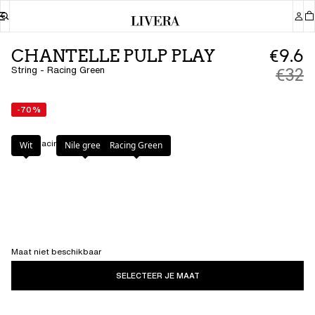
CHANTELLE PULP PLAY
€9.6
String - Racing Green
€32
-70%
Kleur
:
Racing Green
Wit
Nile green
Racing Green
Maat niet beschikbaar
SELECTEER JE MAAT