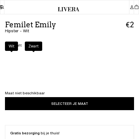
Femilet Emily
€2
Hipster - Wit
Kleur
:
Wit
Wit
Zwart
Maat niet beschikbaar
SELECTEER JE MAAT
Gratis bezorging
bij je thuis!