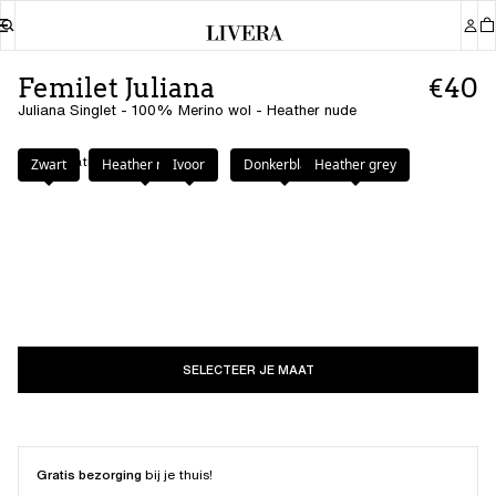
Femilet Juliana
€40
Juliana Singlet - 100% Merino wol - Heather nude
Kleur
:
Heather nude
Zwart
Heather nude
Ivoor
Donkerblauw
Heather grey
SELECTEER JE MAAT
Gratis bezorging
bij je thuis!