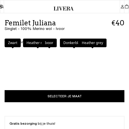
Femilet Juliana
€40
Singlet - 100% Merino wol - Ivoor
Kleur
:
Ivoor
Zwart
Heather nude
Ivoor
Donkerblauw
Heather grey
SELECTEER JE MAAT
Gratis bezorging
bij je thuis!