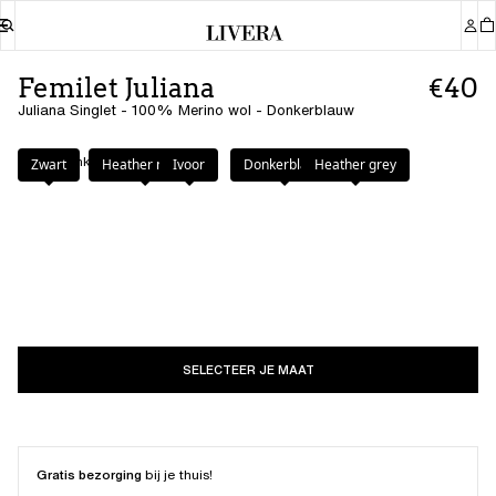
Femilet Juliana
€40
Juliana Singlet - 100% Merino wol - Donkerblauw
Kleur
:
Donkerblauw
Zwart
Heather nude
Ivoor
Donkerblauw
Heather grey
SELECTEER JE MAAT
Gratis bezorging
bij je thuis!