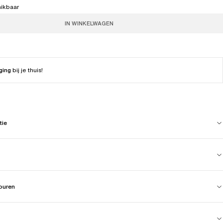
hikbaar
IN WINKELWAGEN
ging
bij je thuis!
tie
touren