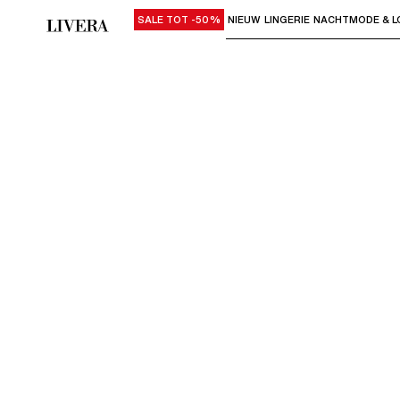
SALE TOT -50%
NIEUW
LINGERIE
NACHTMODE & L
Gebruik "Pijl omlaag" of "Enter" om su