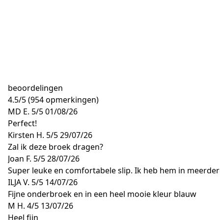
beoordelingen
4.5
/
5
(954 opmerkingen)
MD E.
5/5
01/08/26
Perfect!
Kirsten H.
5/5
29/07/26
Zal ik deze broek dragen?
Joan F.
5/5
28/07/26
Super leuke en comfortabele slip. Ik heb hem in meerdere k
ILJA V.
5/5
14/07/26
Fijne onderbroek en in een heel mooie kleur blauw
M H.
4/5
13/07/26
Heel fijn