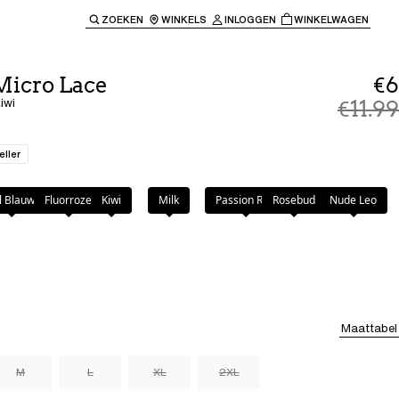
ZOEKEN
WINKELS
INLOGGEN
WINKELWAGEN
e keren naar de hoofdnavigatie.
Micro Lace
€6
iwi
€11.99
eller
l Blauw
Fluorroze
Kiwi
Milk
Passion Red
Rosebud
Nude Leo
Maattabel
M
L
XL
2XL