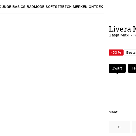
OUNGE
BASICS
BADMODE
SOFTSTRETCH
MERKEN
ONTDEK
bmenu's te openen en "Pijl omhoog" of "Escape" om terug t
Livera 
Sasja Maxi - K
-50%
Bests
Kleur
:
Kiwi
Zwart
Fe
Maat
:
S