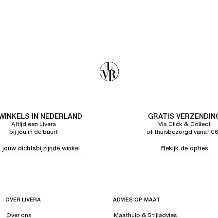
 WINKELS IN NEDERLAND
GRATIS VERZENDIN
Altijd een Livera
Via Click & Collect
bij jou in de buurt
of thuisbezorgd vanaf €
 jouw dichtsbijzijnde winkel
Bekijk de opties
OVER LIVERA
ADVIES OP MAAT
Over ons
Maathulp & Stijladvies