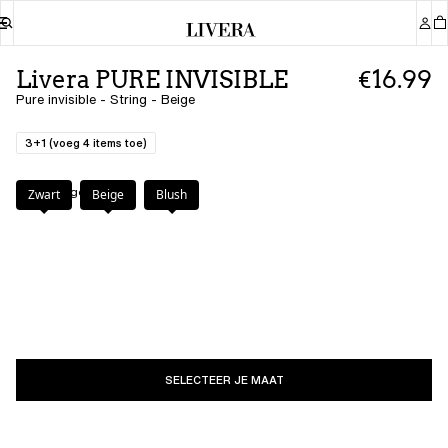
Livera PURE INVISIBLE
€16.99
Pure invisible - String - Beige
3+1 (voeg 4 items toe)
Kleur
:
Beige
Zwart
Beige
Blush
SELECTEER JE MAAT