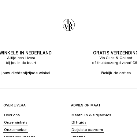
 WINKELS IN NEDERLAND
GRATIS VERZENDIN
Altijd een Livera
Via Click & Collect
bij jou in de buurt
of thuisbezorgd vanaf €
 jouw dichtsbijzijnde winkel
Bekijk de opties
OVER LIVERA
ADVIES OP MAAT
Over ons
Maathulp & Stijladvies
Onze winkels
BH-gids
Onze merken
De juiste pasvorm
Livera for Change
Wastips