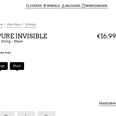
ZOEKEN
WINKELS
INLOGGEN
WINKELWAGEN
e keren naar de hoofdnavigatie.
ie
Alle Slips
Strings
 PURE INVISIBLE
€16.99
- String - Blush
ems toe)
ige
Blush
Maattabel
M
L
XL