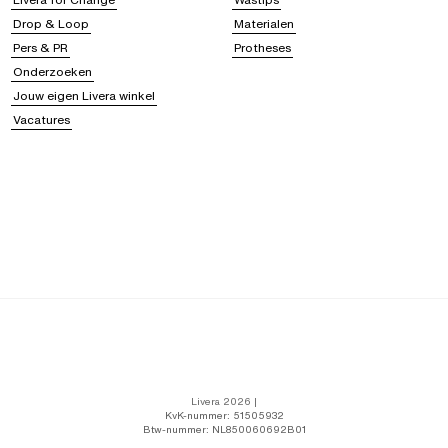
Drop & Loop
Materialen
Pers & PR
Protheses
Onderzoeken
Jouw eigen Livera winkel
Vacatures
Livera 2026 |
KvK-nummer: 51505932
Btw-nummer: NL850060692B01