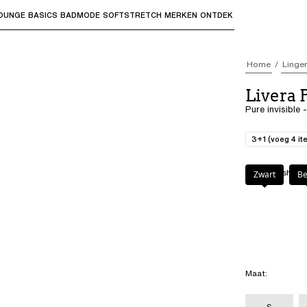
OUNGE
BASICS
BADMODE
SOFTSTRETCH
MERKEN
ONTDEK
bmenu's te openen en "Pijl omhoog" of "Escape" om terug t
Home
Linger
Livera
Pure invisible 
3+1 (voeg 4 it
Kleur
:
Blush
Zwart
Be
Maat
:
S