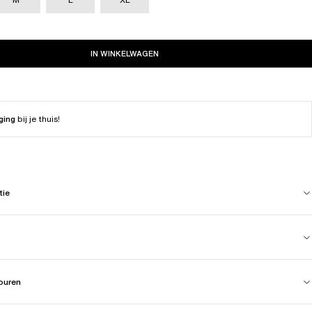
IN WINKELWAGEN
ging
bij je thuis!
tie
touren