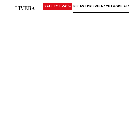
SALE TOT -50%
NIEUW
LINGERIE
NACHTMODE & L
Gebruik "Pijl omlaag" of "Enter" om su