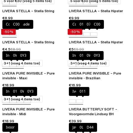
5 voor €30 (voeg 5 items toe)
5 voor €30 (voeg 5 items toe)
LIVERA STELLA – Stella String
LIVERA STELLA – Stella Hipster
€8.99
€9.99
Coastal Shade
C00
Coastal Shade
011
07J
C00
-50%
-50%
LIVERA STELLA – Stella String
LIVERA STELLA – Stella Hipster
€4.5
€8.99
€5
€9.99
Indigo
0WU
0Y3
Indigo
011
0WU
0Y3
3+1 (voeg 4 items toe)
3+1 (voeg 4 items toe)
LIVERA PURE INVISIBLE – Pure
LIVERA PURE INVISIBLE – Pure
invisible - Maxi
invisible - Brazilian
€18.99
€16.99
Indigo
011
0WU
0Y3
Ivoor
011
3+1 (voeg 4 items toe)
LIVERA PURE INVISIBLE – Pure
LIVERA BUTTERFLY SOFT –
invisible - Midi
Voorgevormde Lindsey BH
€18.99
€39.99
Ivoor
Java
0LW
D44