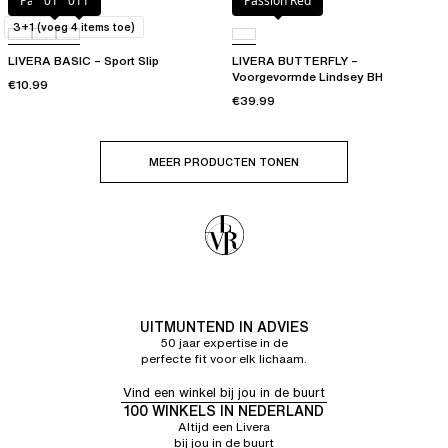
Passion Red
010
011
Passion Red
3+1 (voeg 4 items toe)
LIVERA BASIC – Sport Slip
LIVERA BUTTERFLY –
Voorgevormde Lindsey BH
€10.99
€39.99
MEER PRODUCTEN TONEN
UITMUNTEND IN ADVIES
50 jaar expertise in de
perfecte fit voor elk lichaam.
Vind een winkel bij jou in de buurt
100 WINKELS IN NEDERLAND
Altijd een Livera
bij jou in de buurt