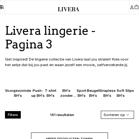
Livera lingerie
-
Pagina 3
Get inspired! De lingerie collectie van Livera laat jou stralen! Kies voor
het setje dat bij jou past en waan jezelf een mooie, zelfverzekerde jij.
Voorgevormde
Push-
T-shirt
BH's
Sport
Beugel
Strapless
Soft
Slips
BH's
up BH's
BH's
zonder
BH's
BH's
BH's
BH's
beugel
141 resultaten
Sorteren op
Filters