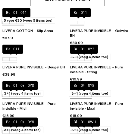
MEER PRODUCTEN TONEN
Beige
010
011
Beige
011
5 voor €30 (voeg 5 items toe)
LIVERA COTTON – Slip Anna
LIVERA PURE INVISIBLE – Gelwire
BH
€8.99
€39.99
Beige
011
Beige
011
0Y3
3+1 (voeg 4 items toe)
LIVERA PURE INVISIBLE – Beugel BH
LIVERA PURE INVISIBLE – Pure
invisible - String
€39.99
€16.99
Beige
011
0Y3
0Y8
Beige
0Y3
0Y8
3+1 (voeg 4 items toe)
3+1 (voeg 4 items toe)
LIVERA PURE INVISIBLE – Pure
LIVERA PURE INVISIBLE – Pure
invisible - Midi
invisible - Maxi
€18.99
€18.99
Beige
011
0Y3
0Y8
Blush
011
0WU
3+1 (voeg 4 items toe)
3+1 (voeg 4 items toe)