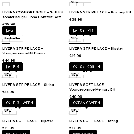
NEW
LIVERA COMFORT SOFT – Soft BH
LIVERA STRIPE LACE – Push-up BH
zonder beugel Fiona Comfort Soft
€39.99
€29.99
Java
Java
0BK
F14
Bestseller
NEW
LIVERA STRIPE LACE –
LIVERA STRIPE LACE – Hipster
Voorgevormde BH Donna
€16.99
€44.99
Java
F14
OCEAN CAVERN
0ME
C06
NEW
NEW
LIVERA STRIPE LACE – String
LIVERA SOFT LACE –
Voorgevormde Memory BH
€14.99
€49.99
OCEAN CAVERN
F13
OCEAN CAVERN
NEW
NEW
LIVERA SOFT LACE – Hipster
LIVERA SOFT LACE – String
€19.99
€17.99