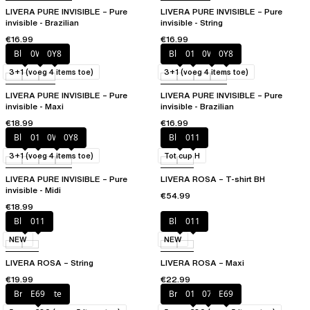
LIVERA PURE INVISIBLE – Pure
LIVERA PURE INVISIBLE – Pure
invisible - Brazilian
invisible - String
€16.99
€16.99
Blush
0WU
0Y8
Blush
011
0WU
0Y8
3+1 (voeg 4 items toe)
3+1 (voeg 4 items toe)
LIVERA PURE INVISIBLE – Pure
LIVERA PURE INVISIBLE – Pure
invisible - Maxi
invisible - Brazilian
€18.99
€16.99
Blush
011
0WU
0Y8
Blush
011
3+1 (voeg 4 items toe)
Tot cup H
LIVERA PURE INVISIBLE – Pure
LIVERA ROSA – T-shirt BH
invisible - Midi
€54.99
€18.99
Blush
011
Blush
011
NEW
NEW
LIVERA ROSA – String
LIVERA ROSA – Maxi
€19.99
€22.99
Bright White
E69
Bright White
011
07J
E69