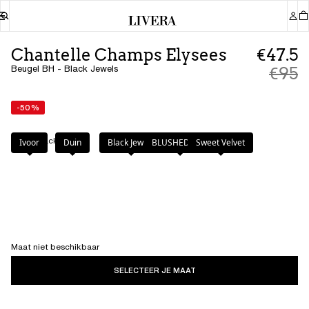
Chantelle Champs Elysees
€47.5
Beugel BH - Black Jewels
€95
-50%
Kleur
:
Black Jewels
Ivoor
Duin
Black Jewels
BLUSHED ASH
Sweet Velvet
Maat niet beschikbaar
SELECTEER JE MAAT